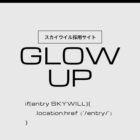
スカイウイル採用サイト
GLOW
UP
if(entry SKYWILL){
.location.href（’/entry/’）
}