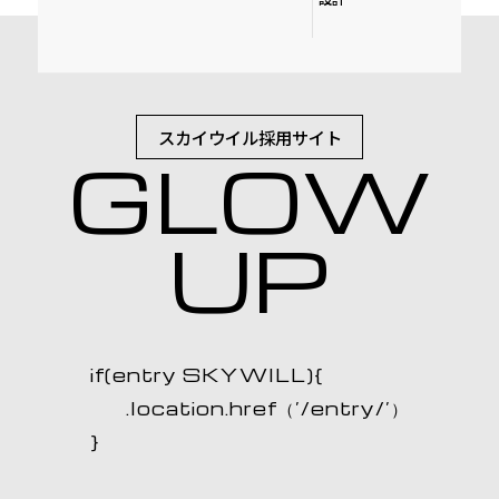
スカイウイル採用サイト
GLOW
UP
if(entry SKYWILL){
.location.href（’/entry/’）
}